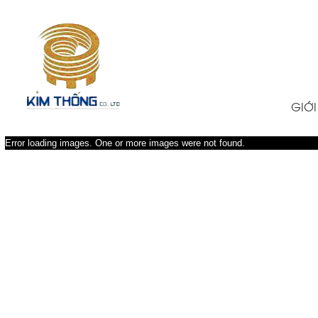
TRANG CHỦ
GIỚI
Error loading images. One or more images were not found.