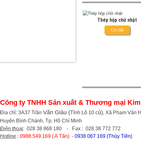
Thép hộp chữ nhật
Chi tiết
Công ty TNHH Sản xuất & Thương mại Kim
Văn Giàu (
ủ)
Đia chỉ: 3A37 Trần
Tỉnh Lộ 10 c
, Xã Phạm Văn H
Huyện Bình Chánh, Tp. Hồ Chí Minh
Điện th
oại
: 028 38 868 180 - Fax : 028 38 772 772
Hotline
:
0988.549.169 ( A Tấn)
-
0938 067 169 (Thủy Tiên)