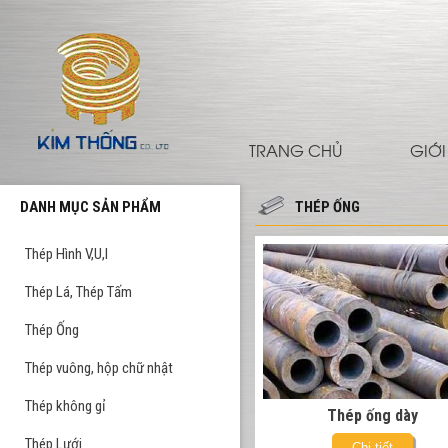
TRANG CHỦ
GIỚI
DANH MỤC SẢN PHẨM
THÉP ỐNG
Thép Hình V,U,I
Thép Lá, Thép Tấm
Thép Ống
Thép vuông, hộp chữ nhật
Thép không gỉ
Thép ống dày
Thép Lưới
Chi tiết