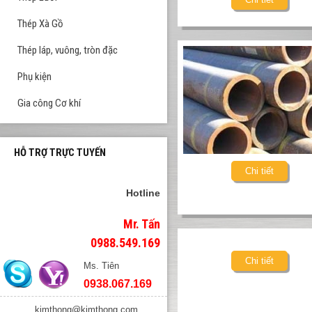
Thép Xà Gồ
Thép láp, vuông, tròn đặc
Phụ kiện
Gia công Cơ khí
HỖ TRỢ TRỰC TUYẾN
Chi tiết
Hotline
Mr. Tấn
0988.549.169
Chi tiết
Ms. Tiên
0938.067.169
kimthong@kimthong.com