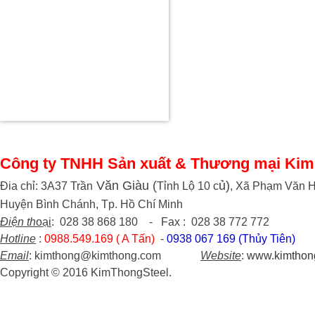
Công ty TNHH Sản xuất & Thương mại Kim
Văn Giàu (
ủ)
Đia chỉ: 3A37 Trần
Tỉnh Lộ 10 c
, Xã Phạm Văn H
Huyện Bình Chánh, Tp. Hồ Chí Minh
Điện th
oại
: 028 38 868 180 - Fax : 028 38 772 772
Hotline
:
0988.549.169 ( A Tấn)
-
0938 067 169 (Thủy Tiên)
Email
: kimthong@kimthong.com
Website
:
www.kimthon
Copyright © 2016 KimThongSteel.