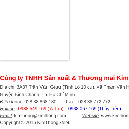
Công ty TNHH Sản xuất & Thương mại Kim
Văn Giàu (
ủ)
Đia chỉ: 3A37 Trần
Tỉnh Lộ 10 c
, Xã Phạm Văn H
Huyện Bình Chánh, Tp. Hồ Chí Minh
Điện th
oại
: 028 38 868 180 - Fax : 028 38 772 772
Hotline
:
0988.549.169 ( A Tấn)
-
0938 067 169 (Thủy Tiên)
Email
: kimthong@kimthong.com
Website
:
www.kimthon
Copyright © 2016 KimThongSteel.