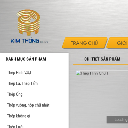
TRANG CHỦ
GIỚI
DANH MỤC SẢN PHẨM
CHI TIẾT SẢN PHẨM
Thép Hình V,U,I
Thép Lá, Thép Tấm
Thép Ống
Thép vuông, hộp chữ nhật
Thép không gỉ
Loading.
Thép Lưới