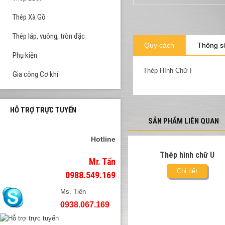
Thép Xà Gồ
Thép láp, vuông, tròn đặc
Quy cách
Thông số
Phụ kiện
Thép Hình Chữ I
Gia công Cơ khí
HỖ TRỢ TRỰC TUYẾN
SẢN PHẨM LIÊN QUAN
Hotline
Thép hình chữ U
Mr. Tấn
Chi tiết
0988.549.169
Ms. Tiên
0938.067.169